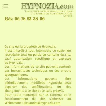
HYPNOZIA.com
" La vie ce n'est pas d'attendre que l'orage passe,
C'est d'apprendre à danser sous la pluie "
- Sénèque -
Rdv: 06 18 93 38 06
Ce site est la propriété de Hypnozia.
Il est interdit à tout internaute de copier ou
reproduire tout ou partie du contenu du site,
sauf autorisation spécifique et expresse
de Hypnozia.
Les informations de ce site peuvent contenir
des inexactitudes techniques ou des erreurs
typographiques.
Ces informations peuvent être
périodiquement modifiées. Hypnozia peut
apporter des améliorations ou des
changements à ce site et ce sans préavis.
Pour toute remarque sur le contenu et le
fonctionnement du site, s’adresser au
Webmestre :
alexandra@hypnozia.com