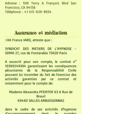
Adresse : 500 Terry A François Blvd San
Francisco, CA 94158
Téléphone : +1 415-639-9034
Assurance et médiation
A
XA France IARD, atteste que :
SYNDICAT DES METIERS DE L’HYPNOSE -
SDMH 27, rue de Fontarabie 75020 Paris
A souscrit pour son compte, le contrat n°
10389249304
garantissant les conséquences
pécuniaires de la Responsabilité Civile
pouvant lui incomber du fait de l’exercice des
activités garanties par ce contrat et
notamment pour le compte de:
Madame Alexandra PFEIFFER 63 A Rue de
Breuil
69460 SALLES ARBUISSONNAS
dans le cadre de ses activités d’hypnose
d’accompagnement dont le numéro