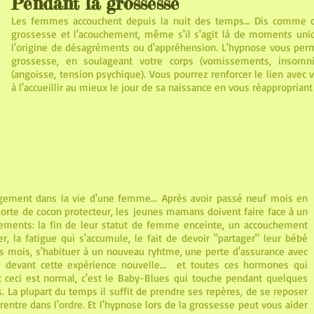
Pendant la grossesse
Les femmes accouchent depuis la nuit des temps... Dis comme cel
grossesse et l'acouchement, même s'il s'agit là de moments uniq
l'origine de désagréments ou d'appréhension. L'hypnose vous perm
grossesse, en soulageant votre corps (vomissements, insomni
(angoisse, tension psychique). Vous pourrez renforcer le lien avec 
à l'accueillir au mieux le jour de sa naissance en vous réappropria
ement dans la vie d'une femme... Après avoir passé neuf mois en
rte de cocon protecteur, les jeunes mamans doivent faire face à un
ments: la fin de leur statut de femme enceinte, un accouchement
, la fatigue qui s'accumule, le fait de devoir "partager" leur bébé
s mois, s'habituer à un nouveau ryhtme, une perte d'assurance avec
 devant cette expérience nouvelle... et toutes ces hormones qui
 ceci est normal, c'est le Baby-Blues qui touche pendant quelques
La plupart du temps il suffit de prendre ses repères, de se reposer
 rentre dans l'ordre. Et l'hypnose lors de la grossesse peut vous aider