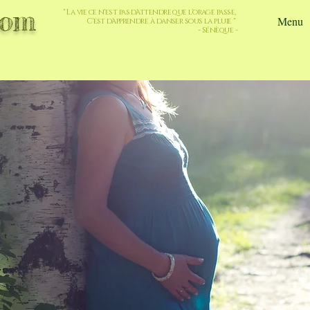
com
" La vie ce n'est pas d'attendre que l'orage passe,
Menu
C'est d'apprendre à danser sous la pluie "
- Sénèque -