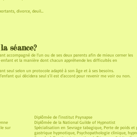
tants, divorce, deuil…
la séance?
nfant accompagné de l’un ou de ses deux parents afin de mieux cerner les
nt-enfant et la manière dont chacun appréhende les difficultés en
ant seul selon un protocole adapté à son âge et à ses besoins.
 l’enfant qui décidera seul s’il est d’accord pour revenir me voir ou non.
Diplômée
de l'i
nstitut Psynapse
ienne
Diplômée de la National Guilde of Hypnotist
le sur
Spécialisation e
n
Sevrage tabagique, Perte de poids et
gastrique hypnotique, Psychopathologie clinique, hyp