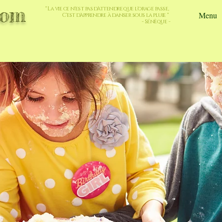
com
" La vie ce n'est pas d'attendre que l'orage passe,
Menu
C'est d'apprendre à danser sous la pluie "
- Sénèque -